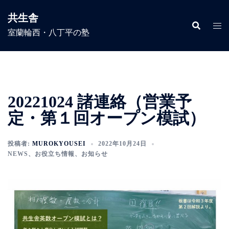
コ
共生舎
ン
室蘭輪西・八丁平の塾
テ
ン
ツ
へ
ス
20221024 諸連絡（営業予
キ
ッ
定・第１回オープン模試）
プ
投稿者:
MUROKYOUSEI
2022年10月24日
NEWS
、
お役立ち情報
、
お知らせ