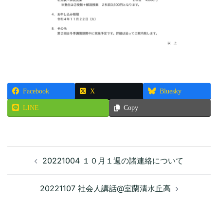
Facebook
X
Bluesky
LINE
Copy
投
20221004 １０月１週の諸連絡について
稿
ナ
ビ
20221107 社会人講話@室蘭清水丘高
ゲ
ー