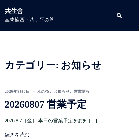
コ
共生舎
ン
室蘭輪西・八丁平の塾
テ
ン
ツ
へ
ス
キ
カテゴリー:
お知らせ
ッ
プ
2026年8月7日
NEWS
、
お知らせ
、
営業情報
20260807 営業予定
2026.8.7（金） 本日の営業予定をお知 […]
続きを読む