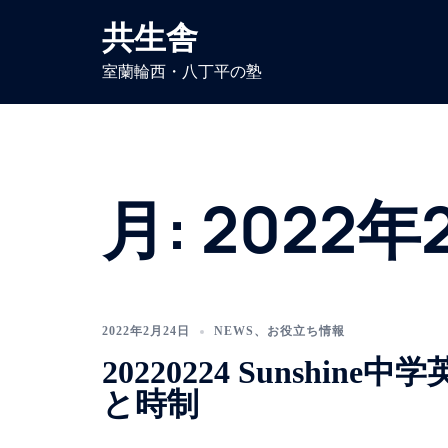
コ
共生舎
ン
テ
室蘭輪西・八丁平の塾
ン
ツ
へ
ス
キ
月:
2022年
ッ
プ
2022年2月24日
NEWS
、
お役立ち情報
20220224 Sunshine中
と時制