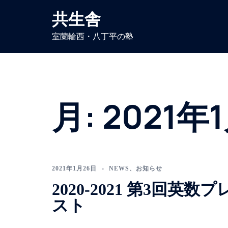
コ
共生舎
ン
テ
室蘭輪西・八丁平の塾
ン
ツ
へ
ス
キ
月:
2021年
ッ
プ
2021年1月26日
NEWS
、
お知らせ
2020-2021 第3回英数
スト