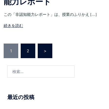
能力レポート
この「非認知能力レポート」は、授業のふりかえ […]
続きを読む
投
稿
1
2
>
の
ペ
ー
検
ジ
索:
送
り
最近の投稿