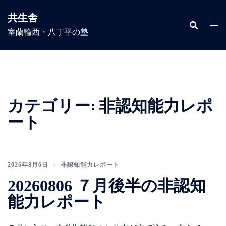
コ
共生舎
ン
室蘭輪西・八丁平の塾
テ
ン
ツ
へ
ス
キ
カテゴリー:
非認知能力レポ
ッ
ート
プ
2026年8月6日
非認知能力レポート
20260806 ７月後半の非認知
能力レポート