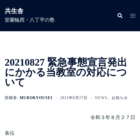
コ
共生舎
ン
室蘭輪西・八丁平の塾
テ
ン
ツ
へ
ス
20210827 緊急事態宣言発出
キ
ッ
にかかる当教室の対応につ
プ
いて
投稿者:
MUROKYOUSEI
2021年8月27日
NEWS
、
お知らせ
令和３年８月２７日
各位