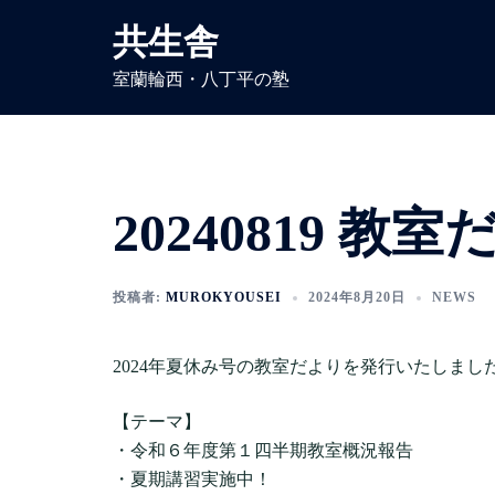
コ
共生舎
ン
テ
室蘭輪西・八丁平の塾
ン
ツ
へ
ス
キ
20240819 
ッ
プ
投稿者:
MUROKYOUSEI
2024年8月20日
NEWS
2024年夏休み号の教室だよりを発行いたしまし
【テーマ】
・令和６年度第１四半期教室概況報告
・夏期講習実施中！