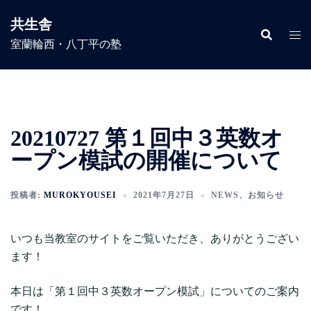
コ
共生舎
ン
室蘭輪西・八丁平の塾
テ
ン
ツ
へ
ス
20210727 第１回中３英数オ
キ
ッ
ープン模試の開催について
プ
投稿者:
MUROKYOUSEI
2021年7月27日
NEWS
、
お知らせ
いつも当教室のサイトをご覧いただき、ありがとうござい
ます！
本日は「第１回中３英数オープン模試」についてのご案内
です！