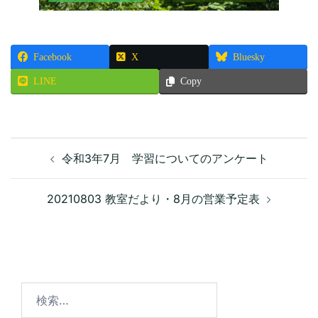
Facebook
X
Bluesky
LINE
Copy
投
令和3年7月 学習についてのアンケート
稿
ナ
ビ
20210803 教室だより・8月の営業予定表
ゲ
ー
シ
ョ
ン
検
索: