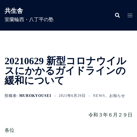
コ
共生舎
ン
室蘭輪西・八丁平の塾
テ
ン
ツ
へ
ス
20210629 新型コロナウイル
キ
ッ
スにかかるガイドラインの
プ
緩和について
投稿者:
MUROKYOUSEI
2021年6月29日
NEWS
、
お知らせ
令和３年６月２９日
各位