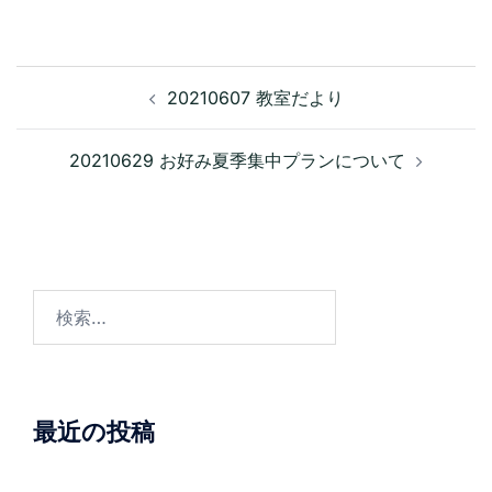
投
20210607 教室だより
稿
ナ
ビ
20210629 お好み夏季集中プランについて
ゲ
ー
シ
ョ
ン
検
索:
最近の投稿