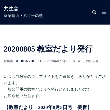
コ
共生舎
ン
室蘭輪西・八丁平の塾
テ
ン
ツ
へ
ス
20200805 教室だより発行
キ
ッ
プ
投稿者:
MUROKYOUSEI
2020年8月5日
NEWS
、
お知らせ
いつも当教室のウェブサイトをご覧頂き、ありがとうござ
います。
一般公開用の教室だよりを発行いたしましたので、
お知らせいたします。
【教室だより 2020年8月5日号 要旨】