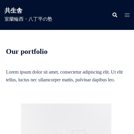
コ
共生舎
ン
室蘭輪西・八丁平の塾
テ
ン
ツ
へ
ス
Our portfolio
キ
ッ
Lorem ipsum dolor sit amet, consectetur adipiscing elit. Ut elit
プ
tellus, luctus nec ullamcorper mattis, pulvinar dapibus leo.